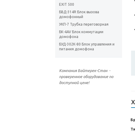
EXIT 500
БВД-314R Блок вызова
домофонный
УКП-7 Трубка переговорная
БК-4AV Блок коммутации
домофона
БУД-302К-80 Блок управления и
питания домофона
Компания Байтерек-Стан -
проверенное оборудование по
доступной цене!
Х
Б
Т