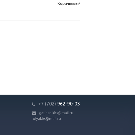
Коричневый
+7 (702)
9
62-90-03
gauhar-kbs@mail.ru
olyakbs@mail.ru