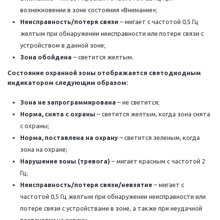
возникновении в зоне состояния «Внимание»;
Неисправность/потеря связи
– мигает с частотой 0,5 Гц
желтым при обнаружении неисправности или потере связи с
устройством в данной зоне;
Зона обойдена
– светится желтым.
Состояние охранной зоны отображается светодиодным
индикатором следующим образом:
Зона не запрограммирована
– не светится;
Норма, снята с охраны
– светится желтым, когда зона снята
с охраны;
Норма, поставлена на охрану
– светится зеленым, когда
зона на охране;
Нарушение зоны (тревога)
– мигает красным с частотой 2
Гц;
Неисправность/потеря связи/невзятие
– мигает с
частотой 0,5 Гц желтым при обнаружении неисправности или
потере связи с устройствами в зоне, а также при неудачной