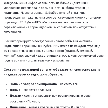
Для увеличения информативности на блоке индикации и
управления реализована возможность выбора страницы
индикации. Число страниц - 5. Выбор нужной страницы
производится нажатием на соответствующую кнопку с номером
страницы. R3-Рубеж-БИУ обеспечивает автоматическое
переключение на страницу с новым событием при отсутствии
активности.
БИУ информирует о поступлении нового события миганием
индикацией страницы. R3-Рубеж-БИУ имеет на каждой странице
50 трехцветных световых индикаторов (красный, зеленый,
желтый) с привязкой каждого индикатора к контролируемой зоне,
группе зон или исполнительному устройству.
Состояние пожарной зоны отображается светодиодным
индикатором следующим образом:
Зона не запрограммирована
– не светится;
Норма
– светится зеленым;
Пожар
– светится красным при возникновении в зоне
состояния «Пожар»;
Внимание
– мигает красным с частотой 0,5 Гц при