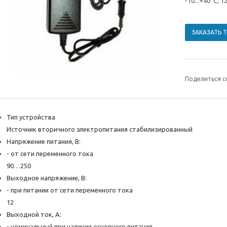
-10...+40°С; 1
ЗАКАЗАТЬ 
Поделиться с
Тип устройства
Источник вторичного электропитания стабилизированный
Напряжение питания, B:
- от сети переменного тока
90…250
Выходное напряжение, В:
- при питании от сети переменного тока
12
Выходной ток, А:
- номинальный при наличии основного питания