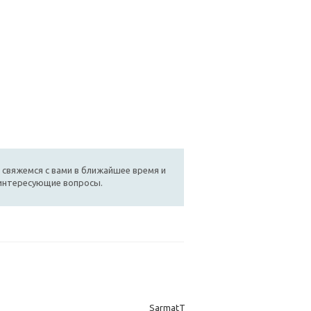
 свяжемся с вами в ближайшее время и
 интересующие вопросы.
SarmatT