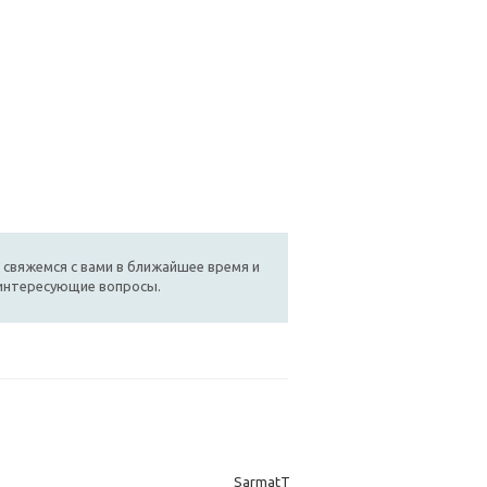
 свяжемся с вами в ближайшее время и
 интересующие вопросы.
SarmatT