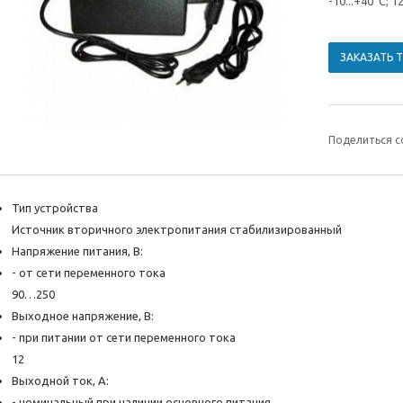
-10...+40°С; 1
ЗАКАЗАТЬ 
Поделиться с
Тип устройства
Источник вторичного электропитания стабилизированный
Напряжение питания, B:
- от сети переменного тока
90…250
Выходное напряжение, В:
- при питании от сети переменного тока
12
Выходной ток, А:
- номинальный при наличии основного питания