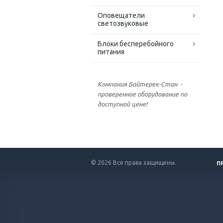
Оповещатели
светозвуковые
Блоки бесперебойного
питания
Компания Байтерек-Стан -
проверенное оборудование по
доступной цене!
© 2026 Все права защищены.
П