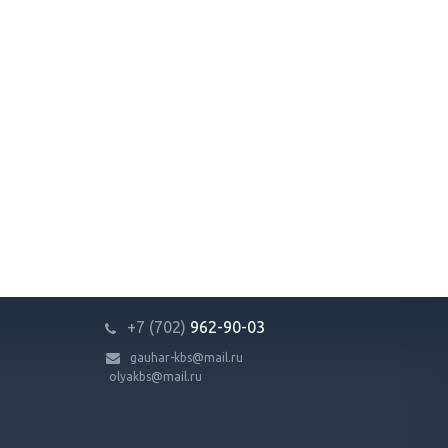
+7 (702)
9
62-90-03
gauhar-kbs@mail.ru
olyakbs@mail.ru