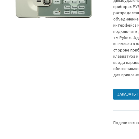
дымоудалени
приборах РУ
распределенн
объединением
интерфейса 
подключить 
тм Рубеж. А
выполнен в п
стороне при
клавиатура 
ввода парам
обеспечиваю
для привлече
ЗАКАЗАТЬ 
Поделиться с