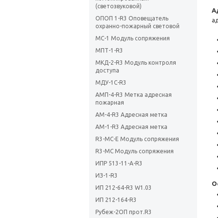
(светозвуковой)
А
ОПОП 1-R3 Оповещатель
а
охранно-пожарный световой
МС-1 Модуль сопряжения
МПТ-1-R3
МКД-2-R3 Модуль контроля
доступа
МДУ-1C-R3
АМП-4-R3 Метка адресная
пожарная
АМ-4-R3 Адресная метка
АМ-1-R3 Адресная метка
R3-МС-Е Модуль сопряжения
R3-МС Модуль сопряжения
ИПР 513-11-А-R3
ИЗ-1-R3
О
ИП 212-64-R3 W1.03
ИП 212-164-R3
Рубеж-2ОП прот.R3