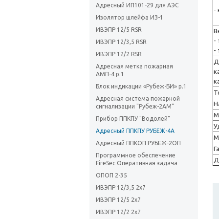
Адресный ИП101-29 для АЭС
-
Изолятор шлейфа ИЗ-1
ИВЭПР 12/5 RSR
В
-
ИВЭПР 12/3,5 RSR
-
ИВЭПР 12/2 RSR
Д
Адресная метка пожарная
к
АМП-4 р.1
к
Блок индикации «Рубеж-БИ» р.1
Т
Адресная система пожарной
Н
сигнализации "Рубеж-2АМ"
М
Прибор ППКПУ "Водолей"
У
Адресный ППКПУ РУБЕЖ-4А
М
Адресный ППКОП РУБЕЖ-2ОП
Г
Программное обеспечение
Д
FireSec Оперативная задача
ОПОП 2-35
ИВЭПР 12/3,5 2х7
ИВЭПР 12/5 2х7
ИВЭПР 12/2 2х7