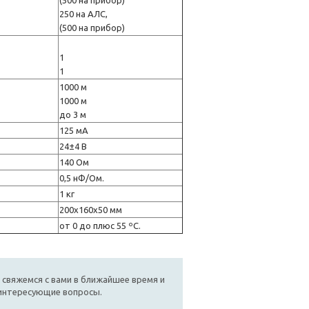
(500 на прибор)
250 на АЛС,
(500 на прибор)
1
1
1000 м
1000 м
до 3 м
125 мА
24±4 В
140 Ом
0,5 нФ/Ом.
1 кг
200х160х50 мм
от 0 до плюс 55 ºС.
 свяжемся с вами в ближайшее время и
 интересующие вопросы.