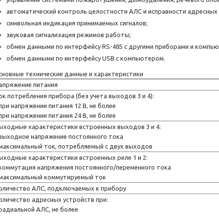
автоматический контроль целостности АЛС и исправности адресных 
символьная индикация принимаемых сигналов;
звуковая сигнализация режимов работы;
обмен данными по интерфейсу RS-485 с другими приборами и компь
обмен данными по интерфейсу USB с компьютером.
сновные технические данные и характеристики
апряжение питания
ок потребления прибора (без учета выходов 3 и 4):
 при напряжении питания 12 В, не более
 при напряжении питания 24 В, не более
ыходные характеристики встроенных выходов 3 и 4:
 выходное напряжение постоянного тока
 максимальный ток, потребляемый с двух выходов
ыходные характеристики встроенных реле 1 и 2:
 коммутация напряжения постоянного/переменного тока
 максимальный коммутируемый ток
оличество АЛС, подключаемых к прибору
оличество адресных устройств при:
 радиальной АЛС, не более