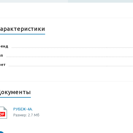
арактеристики
ренд
ип
вет
окументы
РУБЕЖ-4А.
Размер: 2.7 Мб