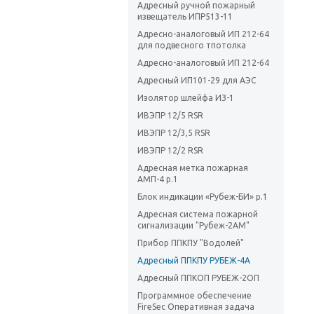
Адресный ручной пожарный
извещатель ИПР513-11
Адресно-аналоговый ИП 212-64
для подвесного тпотолка
Адресно-аналоговый ИП 212-64
Адресный ИП101-29 для АЭС
Изолятор шлейфа ИЗ-1
ИВЭПР 12/5 RSR
ИВЭПР 12/3,5 RSR
ИВЭПР 12/2 RSR
Адресная метка пожарная
АМП-4 р.1
Блок индикации «Рубеж-БИ» р.1
Адресная система пожарной
сигнализации "Рубеж-2АМ"
Прибор ППКПУ "Водолей"
Адресный ППКПУ РУБЕЖ-4А
Адресный ППКОП РУБЕЖ-2ОП
Программное обеспечение
FireSec Оперативная задача