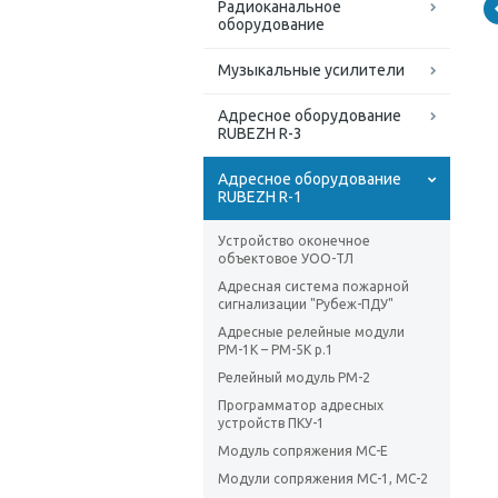
Радиоканальное
оборудование
Музыкальные усилители
Адресное оборудование
RUBEZH R-3
Адресное оборудование
RUBEZH R-1
Устройство оконечное
объектовое УОО-ТЛ
Адресная система пожарной
сигнализации "Рубеж-ПДУ"
Адресные релейные модули
РМ-1К – РМ-5К р.1
Релейный модуль РМ-2
Программатор адресных
устройств ПКУ-1
Модуль сопряжения МС-Е
Модули сопряжения МС-1, МС-2