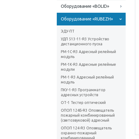
Оборудование «BOLID»
Оборудование «RUBEZH»
ЭДУ-ПТ
УДП 513-11-R3 Устройство
дистанционного пуска
РМ-1С-R3 Адресный релейный
модуль
РМ-1К-R3 Адресные релейные
модули
РМ-1-R3 Адресный релейный
модуль
ПКУ-1-R3 Программатор
адресных устройств
ОТ-1 Тестер оптический
ОПОП 124Б-R3 Оповещатель
пожарный комбинированный
(светозвуковой) адресный
ОПОП 124-R3 Оповещатель
охранно-пожарный
комбинированный