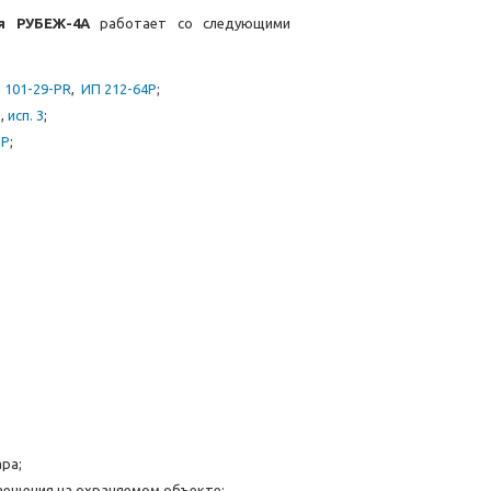
ия РУБЕЖ-4А
работает со следующими
 101-29-PR
,
ИП 212-64Р
;
2
,
исп. 3
;
1Р
;
ра;
вещения на охраняемом объекте;