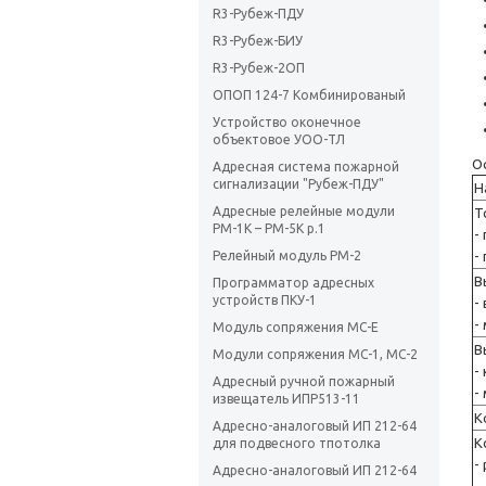
R3-Рубеж-ПДУ
R3-Рубеж-БИУ
R3-Рубеж-2ОП
ОПОП 124-7 Комбинированый
Устройство оконечное
объектовое УОО-ТЛ
О
Адресная система пожарной
сигнализации "Рубеж-ПДУ"
Н
Адресные релейные модули
Т
РМ-1К – РМ-5К р.1
-
Релейный модуль РМ-2
-
В
Программатор адресных
устройств ПКУ-1
-
-
Модуль сопряжения МС-Е
В
Модули сопряжения МС-1, МС-2
-
Адресный ручной пожарный
-
извещатель ИПР513-11
К
Адресно-аналоговый ИП 212-64
К
для подвесного тпотолка
-
Адресно-аналоговый ИП 212-64