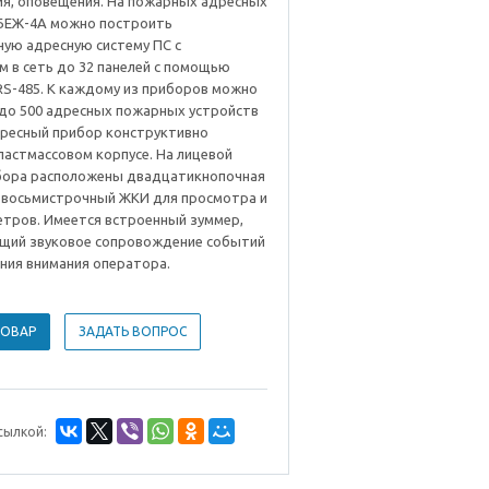
я, оповещения. На пожарных адресных
БЕЖ-4А можно построить
ую адресную систему ПС с
 в сеть до 32 панелей с помощью
RS-485. К каждому из приборов можно
до 500 адресных пожарных устройств
дресный прибор конструктивно
ластмассовом корпусе. На лицевой
бора расположены двадцатикнопочная
и восьмистрочный ЖКИ для просмотра и
етров. Имеется встроенный зуммер,
щий звуковое сопровождение событий
ния внимания оператора.
ТОВАР
ЗАДАТЬ ВОПРОС
сылкой: