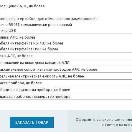
 кольцевой АЛС, не более
нешние интерфейсы для обмена и программирования:
 типа RS485, гальванически развязанный
 типа USB
лина: АЛС, не более
абеля интерфейса RS-485, не более
абеля интерфейса USB, не более
ок в АЛС, не более
апряжение на выходных клеммах АЛС
аксимальное сопротивление проводов АЛС, не более
дельная электрическая емкость АЛС, не более
асса прибора, не более
абаритные размеры прибора, не более
иапазон рабочих температур прибора
Оформите заявку на сайте, мы
ЗАКАЗАТЬ ТОВАР
ответим на все