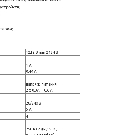
устройств;
ютером;
12±2 В или 24±4 В
1 А
0,44 А
напряж. питания
2 х 0,3А = 0,6 А
28/240 В
5 А
4
250 на одну АЛС,