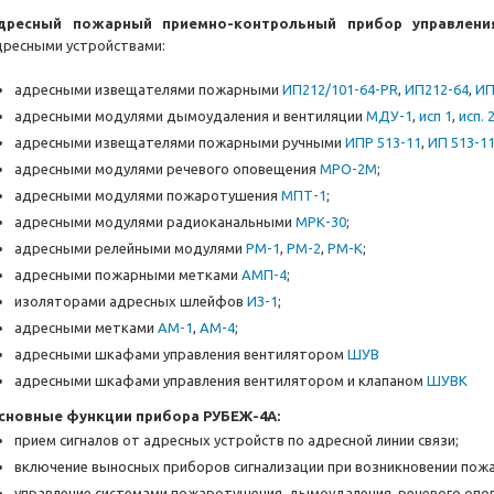
дресный пожарный приемно-контрольный прибор управлен
дресными устройствами:
адресными извещателями пожарными
ИП212/101-64-PR
,
ИП212-64
,
ИП
адресными модулями дымоудаления и вентиляции
МДУ-1
,
исп 1
,
исп. 
адресными извещателями пожарными ручными
ИПР 513-11
,
ИП 513-1
адресными модулями речевого оповещения
МРО-2М
;
адресными модулями пожаротушения
МПТ-1
;
адресными модулями радиоканальными
МРК-30
;
адресными релейными модулями
РМ-1
,
РМ-2
,
РМ-К
;
адресными пожарными метками
АМП-4
;
изоляторами адресных шлейфов
ИЗ-1
;
адресными метками
АМ-1
,
АМ-4
;
адресными шкафами управления вентилятором
ШУВ
адресными шкафами управления вентилятором и клапаном
ШУВК
сновные функции прибора РУБЕЖ-4А:
прием сигналов от адресных устройств по адресной линии связи;
включение выносных приборов сигнализации при возникновении пожа
управление системами пожаротушения, дымоудаления, речевого опо