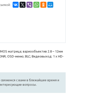
сылкой:
 CMOS матрица; вариообъектив 2.8 – 12мм
; DNR; OSD-меню; BLC; Видеовыход: 1 х HD-
 свяжемся с вами в ближайшее время и
 интересующие вопросы.