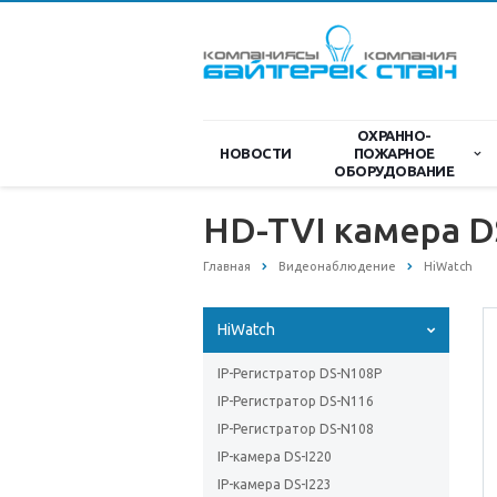
ОХРАННО-
НОВОСТИ
ПОЖАРНОЕ
ОБОРУДОВАНИЕ
HD-TVI камера D
Главная
Видеонаблюдение
HiWatch
HiWatch
IP-Регистратор DS-N108P
IP-Регистратор DS-N116
IP-Регистратор DS-N108
IP-камера DS-I220
IP-камера DS-I223