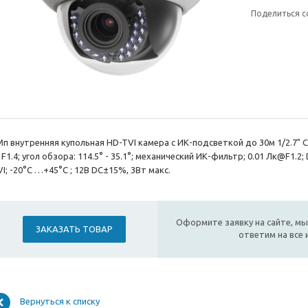
Поделиться с
Мп внутренняя купольная HD-TVI камера с ИК-подсветкой до 30м 1/2.7"
F1.4; угол обзора: 114.5° - 35.1°; механический ИК-фильтр; 0.01 Лк@F1.2
I; -20°С …+45°С ; 12В DC±15%, 3Вт макс.
Оформите заявку на сайте, мы
ЗАКАЗАТЬ ТОВАР
ответим на все
Вернуться к списку