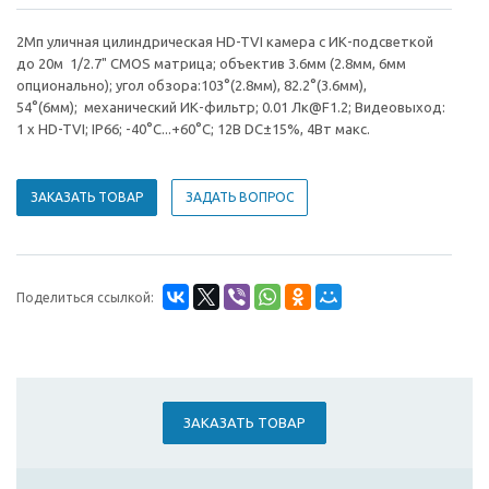
2Мп уличная цилиндрическая HD-TVI камера с ИК-подсветкой
до 20м 1/2.7" CMOS матрица; объектив 3.6мм (2.8мм, 6мм
опционально); угол обзора:103°(2.8мм), 82.2°(3.6мм),
54°(6мм); механический ИК-фильтр; 0.01 Лк@F1.2; Видеовыход:
1 х HD-TVI; IP66; -40°С...+60°С; 12В DC±15%, 4Вт макс.
ЗАКАЗАТЬ ТОВАР
ЗАДАТЬ ВОПРОС
Поделиться ссылкой:
ЗАКАЗАТЬ ТОВАР