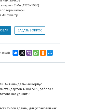
итных замков
амеры – 2 Мп (1920×1080)
л обзора камеры
й ИК фильтр
ТОВАР
ЗАДАТЬ ВОПРОС
сылкой:
ли. Антивандальный корпус,
ка стандартов AHD/CVBS, работа с
отова вас удивить!
сех типов зданий, для установки как