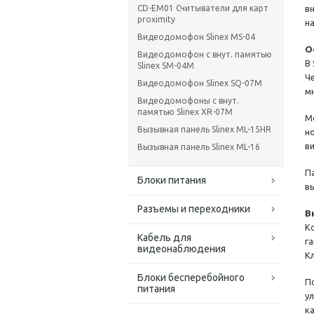
CD-EM01 Считыватели для карт
в
proximity
н
Видеодомофон Slinex MS-04
О
Видеодомофон с внут. памятью
В
Slinex SM-04M
Ч
Видеодомофон Slinex SQ-07M
м
Видеодомофоны с внут.
памятью Slinex XR-07M
М
Вызывная панель Slinex ML-15HR
н
в
Вызывная панель Slinex ML-16
П
Блоки питания
в
Разъемы и переходники
В
К
Кабель для
г
видеонаблюдения
К
Блоки бесперебойного
П
питания
у
к