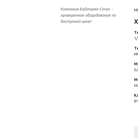
Компания Байтерек-Стан -
M
проверенное оборудование по
Х
доступной цене!
Т
1
Т
И
М
0,
М
М
К
IP