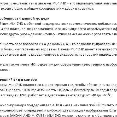
нутри помещений, так и снаружи. ML-17HD – это индивидуальная вызывн
а входе в офис, в общем коридоре или у двери в квартиру.
собенности данной модели
 Slinex ML-17HD к обычной поддержке электромеханических добавилас
ем это полезно? Электромагнитные замки чаще всего используются в оф
ногих других учреждениях и теперь этими замками можно управлять с 
ощность реле возросла с 1 А до целых 6 А, что позволяет управлять н
о и большими гаражными воротами. Панель ML-17HD имеет возможност
идеокамеры для подсоединения её к видеорегистратору или видеодомо
анель также имеет ИК подсветку для обеспечения качественного изобра
ызова.
нешний вид и камера
орпус ML-17HD полностью спроектирован так, чтобы обеспечить защиту
арантировать 100% герметичность. Панель не боится прямых струй воды
ласс защиты IP65, работает в диапазоне температур от -40 до +65°С.
оскольку камера поддерживает AHD и имеет механический ИК фильтр, 
лучшенной цветопередачей и глубокой детализацией изображения. Бла
амеры (AHD-H, AHD-M, CVBS), ML-17HD можно подключить к большому 