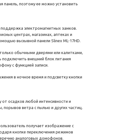
ая панель, поэтому ее можно установить
ь поддержка электромагнитных замков.
исных центрах, магазинах, аптеках и
помощью вызывной панели Slinex ML-17HD.
е только обычными дверями или калитками,
ь подключить внешний блок питания
фону с функцией записи.
жения в ночное время и подсветку кнопки
 от осадков любой интенсивности и
, порывов ветра с пылью и других частиц.
пользователь получает изображение с
годаря кнопке переключения режимов
перечню аналоговых домофонов.