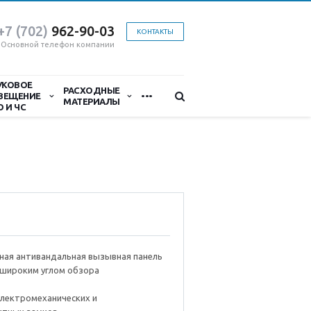
+7 (702)
9
62-90-03
КОНТАКТЫ
Основной телефон компании
УКОВОЕ
...
РАСХОДНЫЕ
ВЕЩЕНИЕ
МАТЕРИАЛЫ
О И ЧС
ная антивандальная вызывная панель
хшироким углом обзора
лектромеханических и