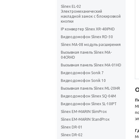
Slinex EL-02
Электромеханический
накладной замок c блокировкой
кнопки
IP конвертер Slinex XR-40IPHD
Видеодомофон Slinex RD-30
Slinex MA-08 модуль расширения
Вызывная панель Slinex MA-
04CRHD
Вызывная панель Slinex MA-01HD
Видеодомофон Sonik 7
Видеодомофон Sonik 10
О
Вызывная панель Slinex ML-20HR
Видеодомофон Slinex SQ-04M
П
Видеодомофон Slinex SL-10IPT
M
Slinex EM-MARIN SlimProx
п
э
Slinex EM-MARIN StandProx
Slinex DR-01
Г
Slinex DR-02
М