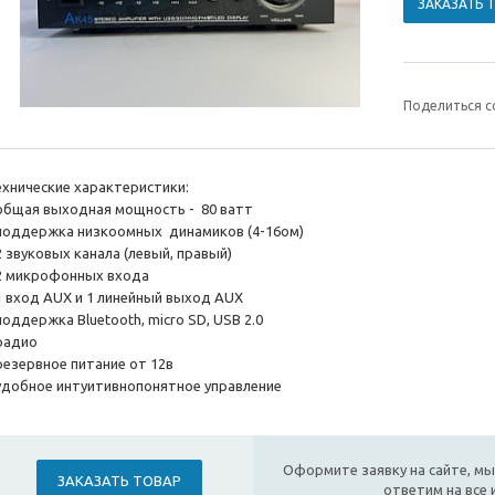
ЗАКАЗАТЬ 
Поделиться с
ехнические характеристики:
 общая выходная мощность - 80 ватт
 поддержка низкоомных динамиков (4-16ом)
2 звуковых канала (левый, правый)
 2 микрофонных входа
 1 вход AUX и 1 линейный выход AUX
поддержка Bluetooth, micro SD, USB 2.0
 радио
 резервное питание от 12в
 удобное интуитивнопонятное управление
Оформите заявку на сайте, мы
ЗАКАЗАТЬ ТОВАР
ответим на все