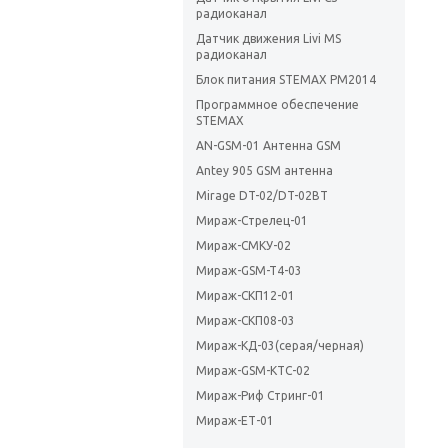
радиоканал
Датчик движения Livi MS
радиоканал
Блок питания STEMAX PM2014
Программное обеспечение
STEMAX
AN-GSM-01 Антенна GSM
Antey 905 GSM антенна
Mirage DT-02/DT-02BT
Мираж-Стрелец-01
Мираж-СМКУ-02
Мираж-GSM-T4-03
Мираж-СКП12-01
Мираж-СКП08-03
Мираж-КД-03(серая/черная)
Мираж-GSM-КТС-02
Мираж-Риф Стринг-01
Мираж-ЕТ-01