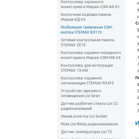
Контроллер охранного
мониторинга Мираж-GSM-A8-05
Кнопочная кодовая панель
Мираж-КД-04
С
Мобильная тревожная GSM-
кнопка STEMAX BX110
Сетевая контрольная панель
STEMAX ZE10
Контроллер охранно-пожарного
мониторинга Мираж-GSM-M8-04
Контроллер для интеграции
STEMAX TX440
П
Контроллер охранной
сигнализации STEMAX RX410
Устройство звукового
оповещения Livi Siren
Датчик разбития стекла Livi GS
радиоканальный
Умная розетка Livi Socket
И
Реле Livi Relay радиоканальное
Датчик температуры Livi TS