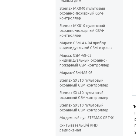
"Умный дом"
Stemax MX840 пультовый
охранно-пожарный GSM-
контроллер
Stemax MX810 пультовый
охранно-пожарный GSM-
контроллер
Мираж-GSM-A4-04 прибор
индивидуальной GSM-охраны
Мираж GSM-A8-03
индивидуальный охранно-
пожарный GSM-контроллер
Мираж-GSM-M8-03
Stemax SX510 пультовый
охранный GSM-контроллер
Stemax SX410 пультовый
охранный GSM-контроллер
Stemax SX810 пультовый
П
охранный GSM-контроллер
Модемный пул STEMAX GET-01
Считыватель Livi RFID
радиоканал