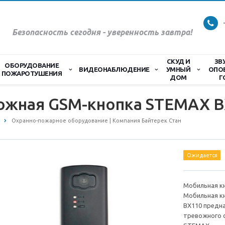
Безопасность сегодня - уверенность завтра!
СКУД И
ЗВ
ОБОРУДОВАНИЕ
ВИДЕОНАБЛЮДЕНИЕ
УМНЫЙ
ОПО
ПОЖАРОТУШЕНИЯ
ДОМ
Г
ожная GSM-кнопка STEMAX B
Охранно-пожарное оборудование | Компания Байтерек Стан
Ожидается
Мобильная к
Мобильная к
BX110 предн
тревожного с