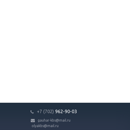
+7 (702)
9
62-90-03
gauhar-kbs@mail.ru
olyakbs@mail.ru