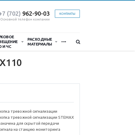
+7 (702)
9
62-90-03
КОНТАКТЫ
Основной телефон компании
УКОВОЕ
...
РАСХОДНЫЕ
ВЕЩЕНИЕ
МАТЕРИАЛЫ
О И ЧС
X110
нопка тревожной сигнализации
нопка тревожной сигнализации STEMAX
азначена для скрытой передачи
игнала на станцию мониторинга