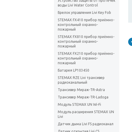
Устройство защиты от протечек
воды Livi Water Control
Брелок управления Livi Key Fob
STEMAX FX410 прибор приёмно-
контрольный охранно-
пожарный
STEMAX FX810 прибор приёмно-
контрольный охранно-
пожарный
STEMAX FX210 прибор приёмно-
контрольный охранно-
пожарный
Батарея LP103450
STEMAX RZE Livi трансивер
радиоканальный
Трансивер Мираж-TR-Astra
Трансивер Мираж-TR-Ladoga
Модуль STEMAX UN Wi-Fi
Модуль расширения STEMAX UN
Livi
Датчик дыма Livi FS радиоканал
Датчик открытия Livi CS