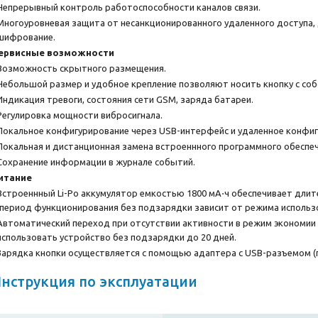
Непрерывный контроль работоспособности каналов связи.
Многоуровневая защита от несанкционированного удаленного доступа,
шифрование.
ервисные возможности
Возможность скрытного размещения.
Небольшой размер и удобное крепление позволяют носить кнопку с собой
Индикация тревоги, состояния сети GSM, заряда батареи.
Регулировка мощности вибросигнала.
Локальное конфигурирование через USB-интерфейс и удаленное конфигу
Локальная и дистанционная замена встроеннного программного обеспеч
Сохранение информации в журнале событий.
итание
Встроеннный Li-Po аккумулятор емкостью 1800 мА⋅ч обеспечивает дли
(период функционирования без подзарядки зависит от режима использо
Автоматический переход при отсутствии активности в режим экономии 
использовать устройство без подзарядки до 20 дней.
Зарядка кнопки осуществляется с помощью адаптера с USB-разъемом (
нструкция по эксплуатации