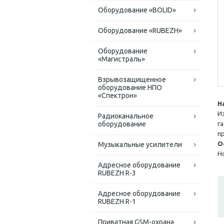
Оборудование «BOLID»
Оборудование «RUBEZH»
Оборудование
«Магистраль»
Взрывозащищенное
оборудование НПО
«Спектрон»
Н
И
Радиоканальное
оборудование
г
п
О
Музыкальные усилители
Н
Адресное оборудование
RUBEZH R-3
Адресное оборудование
RUBEZH R-1
Приватная GSM-охрана