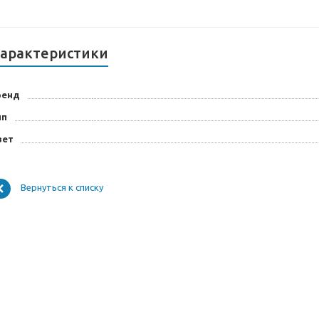
арактеристики
ренд
ип
вет
Вернуться к списку