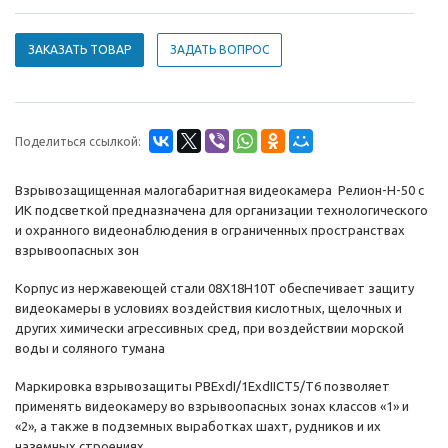
ЗАКАЗАТЬ ТОВАР
ЗАДАТЬ ВОПРОС
Поделиться ссылкой:
Взрывозащищенная малогабаритная видеокамера Релион-Н-50 с
ИК подсветкой предназначена для организации технологического
и охранного видеонаблюдения в ограниченных пространствах
взрывоопасных зон
Корпус из нержавеющей стали 08Х18Н10Т обеспечивает защиту
видеокамеры в условиях воздействия кислотных, щелочных и
других химически агрессивных сред, при воздействии морской
воды и соляного тумана
Маркировка взрывозащиты РВExdI/1ExdIICT5/Т6 позволяет
применять видеокамеру во взрывоопасных зонах классов «1» и
«2», а также в подземных выработках шахт, рудников и их
наземных строениях