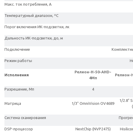
Макс. ток потребления, А
Температурный диапазон, ºС
Порог включения ИК-подсветки, лк
Дальность ИК-подсветки, до, м
Подключение
Комплектны
Режим работы
Н
Релион-Н-50-AHD-
Исполнения
Релион-Н
4Мп
Разрешение, Мп
4
1/2.8"
Матрица
1/3" OmniVision OV4689
Система сканирования
Прогре
DSP-процессор
NextChip (NVP2475)
Hisilic