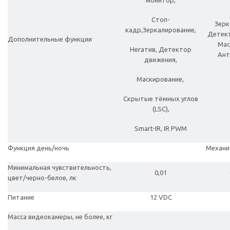
монитор,
Стоп-
Зерк
кадр,Зеркалирование,
Детект
Дополнительные функции
Мас
Негатив, Детектор
Ант
движения,
Маскирование,
Скрытые тёмных углов
(LSC),
Smart-IR, IR PWM
Функция день/ночь
Механи
Минимальная чувствительность,
0,01
цвет/черно-белое, лк
Питание
12 VDC
Масса видеокамеры, не более, кг