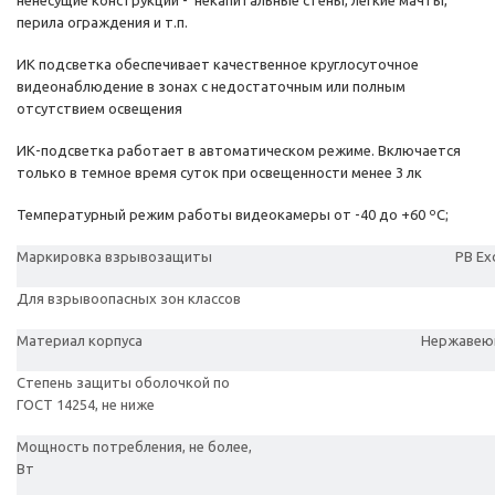
ненесущие конструкции - некапитальные стены, легкие мачты,
перила ограждения и т.п.
ИК подсветка обеспечивает качественное круглосуточное
видеонаблюдение в зонах с недостаточным или полным
отсутствием освещения
ИК-подсветка работает в автоматическом режиме. Включается
только в темное время суток при освещенности менее 3 лк
Температурный режим работы видеокамеры от -40 до +60 ºС;
Маркировка взрывозащиты
РВ
Exd
Для взрывоопасных зон классов
Материал корпуса
Нержавеющ
Степень защиты оболочкой по
ГОСТ 14254, не ниже
Мощность потребления, не более,
Вт