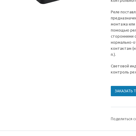
контрольного
Реле поставл
предназначе
монтажа или 
помощью рел
сторонними 
нормально-о
контактам (н
п.).
Световой ин
контроль ре
ЗАКАЗАТЬ 
Поделиться с