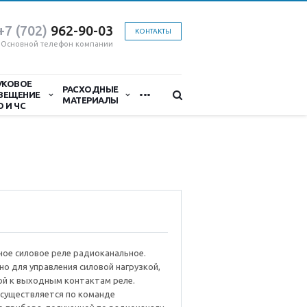
+7 (702)
9
62-90-03
КОНТАКТЫ
Основной телефон компании
УКОВОЕ
...
РАСХОДНЫЕ
ВЕЩЕНИЕ
МАТЕРИАЛЫ
О И ЧС
ое силовое реле радиоканальное.
о для управления силовой нагрузкой,
й к выходным контактам реле.
осуществляется по команде