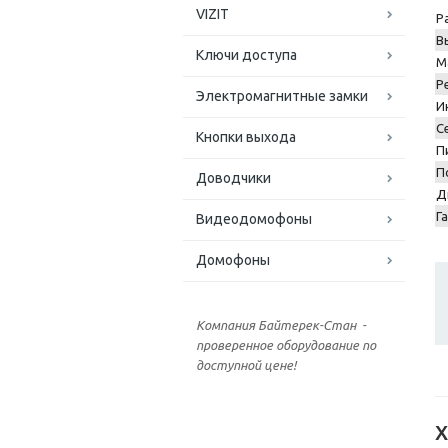
VIZIT
Р
В
Ключи доступа
М
Р
Электромагнитные замки
И
С
Кнопки выхода
П
П
Доводчики
Д
Г
Видеодомофоны
Домофоны
Компания Байтерек-Стан -
проверенное оборудование по
доступной цене!
Х