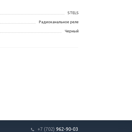
STELS
Радиоканальное реле
Черный
+7 (702)
9
62-90-03