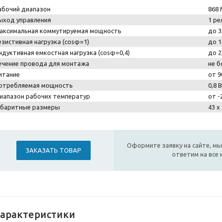
абочий диапазон
868 
ыход управления
1 ре
аксимальная коммутируемая мощность
до 3
езистивная нагрузка (cosφ=1)
до 1
ндуктивная емкостная нагрузка (cosφ=0,4)
до 2
ечение провода для монтажа
не б
итание
от 9
отребляемая мощность
0,8 
иапазон рабочих температур
от -
абаритные размеры
43 х
Оформите заявку на сайте, мы
ЗАКАЗАТЬ ТОВАР
ответим на все
арактеристики