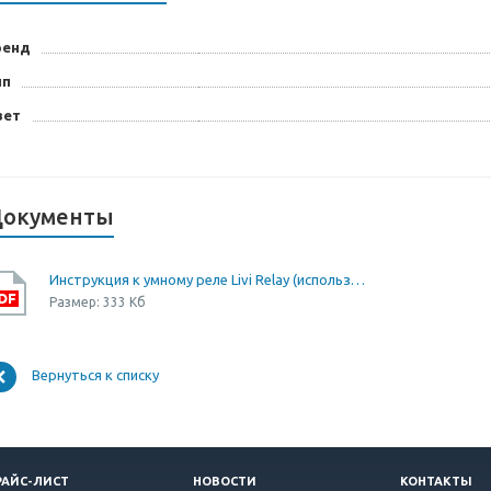
ренд
ип
вет
окументы
Инструкция к умному реле Livi Relay (использование с умным домом Livicom)
Размер: 333 Кб
Вернуться к списку
РАЙС-ЛИСТ
НОВОСТИ
КОНТАКТЫ