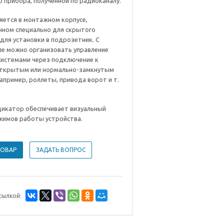
 прибора, полученной по радиоканалу.
яется в монтажном корпусе,
нном специально для скрытого
для установки в подрозетник. С
е можно организовать управление
системами через подключение к
ткрытым или нормально-замкнутым
апример, роллеты, привода ворот и т.
дикатор обеспечивает визуальный
жимов работы устройства.
ТОВАР
ЗАДАТЬ ВОПРОС
сылкой: